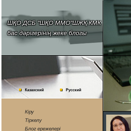
ШҚО ДСБ "ШҚО ММО"ШЖҚ КМК
бас дәрігерінің жеке блогы
Казахский
Русский
Кіру
Тіркелу
Блог ережелері