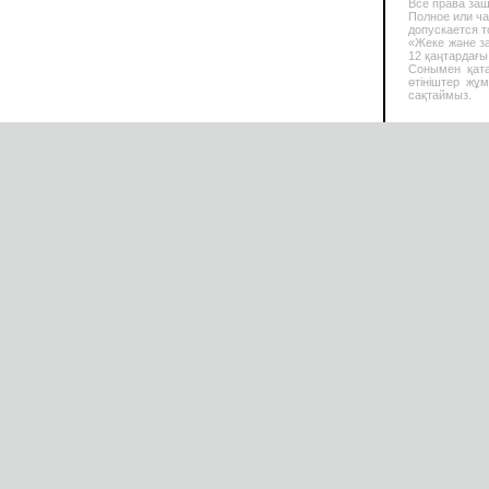
Все права за
Полное или ч
допускается т
«Жеке және за
12 қаңтардағы
Сонымен қата
өтініштер жұ
сақтаймыз.