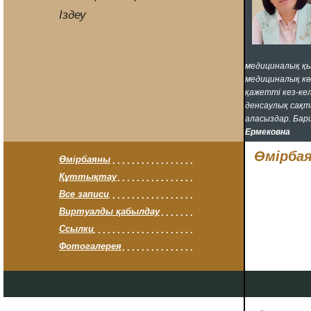
Iздеу
медициналық қы
медициналық кө
қажетті кез-ке
денсаулық сақт
аласыздар. Бар
Ермековна
Өмірба
Өмірбаяны
Құттықтау
Все записи
Виртуалды қабылдау
Ссылки
Фотогалерея